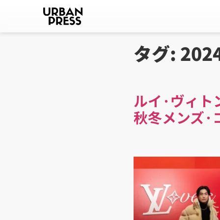
タグ:
202
ルイ·ヴィト
秋冬メンズ·