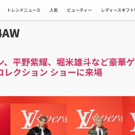
トレンドニュース
人気
ビューティー
レディースギフト
4AW
ン、平野紫耀、堀米雄斗など豪華ゲス
コレクション ショーに来場