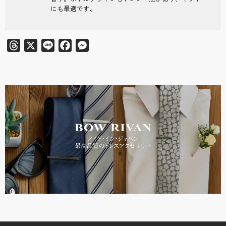
にも最適です。
Threads
X
Line
Facebook
Messenger