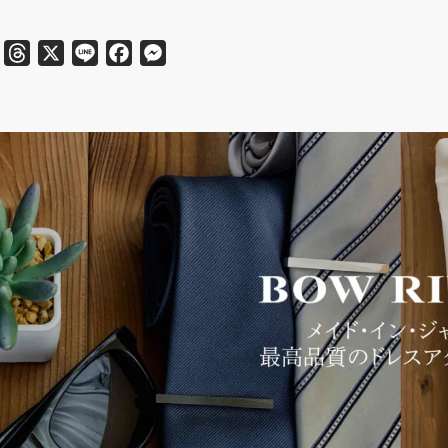
Threads
X
Line
Facebook
Messenger