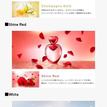
■
Shine Red
■
White