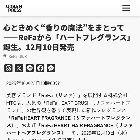
ー
ー
ー
心ときめく“香りの魔法”をまとって
——ReFaから「ハートフレグランス」
誕生。12月10日発売
ReFa
,
香水
Threads
X
Line
Facebook
Messenger
2025年10月23日10時00分
美容ブランド「
ReFa（リファ）
」を展開する株式会社
MTGは、人気の「ReFa HEART BRUSH（リファハートブ
ラシ）」の世界観を香りで表現した新作フレグランス
「
ReFa HEART FRAGRANCE（リファハートフレグラン
ス）
」および「
ReFa HEART HAIR FRAGRANCE（リファ
ハートヘアフレグランス）
」を、2025年12月10日（水）
よりReFa GINZAにて先行発売します。