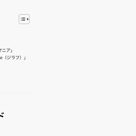
マニア」
fe（ジラフ）」
」
ド