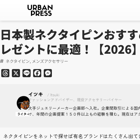
日本製ネクタイピンおすす
レゼントに最適！【2026
ネクタイピン
,
メンズアクセサリー
Threads
X
Line
Facebook
Messenger
イツキ
/ Itsuki
ファッションアドバイザー、現役アクセサリーバイヤー
大手ジュエリーメーカー企画部へ入社。企業間取引による国
け、年間の企画提案１５０件以上もの経験を積む。現在はア
ライター
ネクタイピンをネットで探せば有名ブランドはたくさん出て