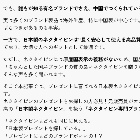
でも、
誰もが知る有名ブランドでさえ、中国でつくられてい
実は多くのブランド製品は海外生産、特に中国製が中心です
ばらつきがあるのも事実。
一方で、
日本製のネクタイピンは“長く安心して使える高品質
ており、大切な人へのギフトとして最適です。
ただし、ネクタイピンには
原産国表示の義務がない
ため、国
「ちゃんとした国産ブランドの質の良いネクタイピンを贈り
そんな声も多く聞かれます。
そこで本記事では、プレゼントに喜ばれる日本製ネクタイピ
す。
ネクタイピンのプレゼントをお探しの方必見！元販売員がオ
高の「
日本製ネクタイピン
」を扱う「
ネクタイピン専門ブラ
「ネクタイピンはどれも同じに見える。」
「日本製プレゼントを探している。」
「プレゼントにはどのブランドがいいの！？」