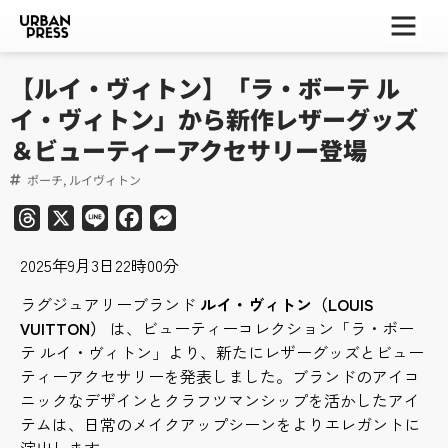
ー
ー
ー
【ルイ・ヴィトン】「ラ・ボーテ ル
イ・ヴィトン」から新作レザーグッズ
＆ビューティーアクセサリー登場
ポーチ
,
ルイヴィトン
Threads
X
Line
Facebook
Messenger
2025年9月3日22時00分
ラグジュアリーブランド
ルイ・ヴィトン（LOUIS
VUITTON）
は、ビューティーコレクション「ラ・ボー
テ ルイ・ヴィトン」より、新たにレザーグッズとビュー
ティーアクセサリーを発表しました。ブランドのアイコ
ニックなデザインとクラフツマンシップを活かしたアイ
テムは、日常のメイクアップシーンをよりエレガントに
演出します。