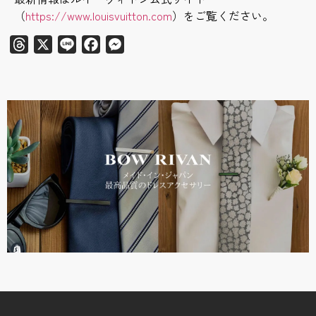
（
https://www.louisvuitton.com
）をご覧ください。
Threads
X
Line
Facebook
Messenger