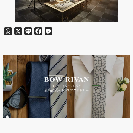
Threads
X
Line
Facebook
Messenger