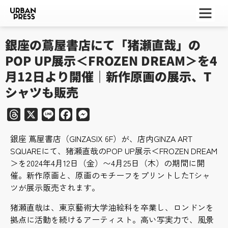
ー
ー
ー
銀座の蔦屋書店にて「猪瀬直哉」の
POP UP展示＜FROZEN DREAM＞を4
月12日より開催｜新作原画の展示、T
シャツも販売
Threads
X
Line
Facebook
Messenger
銀座 蔦屋書店（GINZASIX 6F）が、店内GINZA ART
SQUAREにて、猪瀬直哉のPOP UP展示＜FROZEN DREAM
＞を2024年4月12日（金）〜4月25日（木）の期間に開
催。新作原画と、原画のモチーフをプリントしたTシャ
ツが展示販売されます。
猪瀬直哉は、東京藝術⼤学油絵科を卒業し、ロンドンを
拠点に活動を続けるアーティスト。高い写実力で、風景