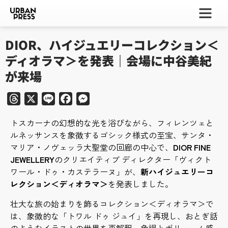
ー
ー
ー
DIOR、ハイジュエリーコレクション＜
ディオラマ＞を発表｜会場に中谷美紀
が来場
Threads
X
Line
Facebook
Messenger
トスカーナの幻想的な光を浴びながら、フィレンツェと
ルネッサンスを象徴するゴシック様式の至宝、サンタ・
マリア・ノヴェッラ大聖堂の回廊の中心で、
DIOR FINE
JEWELLERY
のクリエイティブ ディレクター「ヴィクト
ワール・ドゥ・カステラーヌ」が、
新ハイジュエリーコ
レクション＜ディオラマ＞
を発表しました。
壮大な旅の始まりを飾るコレクション＜ディオラマ＞で
は、象徴的な「トワル ドゥ ジュイ」を再現し、おとぎ話
のようなイラストの世界を再解釈。色調とボリューム感