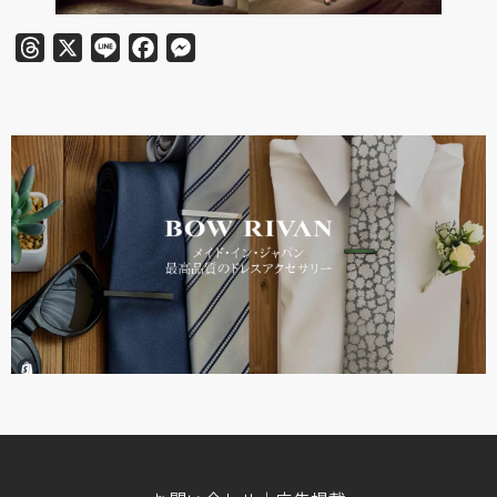
Threads
X
Line
Facebook
Messenger