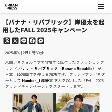
ー
ー
ー
【バナナ・リパブリック】岸優太を起
用したFALL 2025キャンペーン
Threads
X
Line
Facebook
Messenger
2025年9月2日11時30分
米国カリフォルニアで1978年に誕生したファッションブ
ランド
バナナ・リパブリック（Banana Republic）
が、
日本上陸20周年を迎える2025年秋、ブランドアンバサダ
ーとして
Number_i 岸優太
さんを起用した「FALL 2025
ブランドキャンペーン」をスタートします。