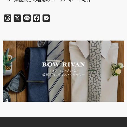
Threads
X
Line
Facebook
Messenger